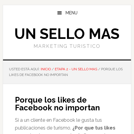
Ir
Ir
al
a
MENU
contenido
la
principal
barra
UN SELLO MAS
lateral
primaria
MARKETING TURISTICO
USTED ESTÁ AQUÍ:
INICIO
/
ETAPA 2 - UN SELLO MAS
/
PORQUE LOS
LIKES DE FACEBOOK NO IMPORTAN
Porque los likes de
Facebook no importan
Si a un cliente en Facebook le gusta tus
publicaciones de turismo,
¿Por que tus likes