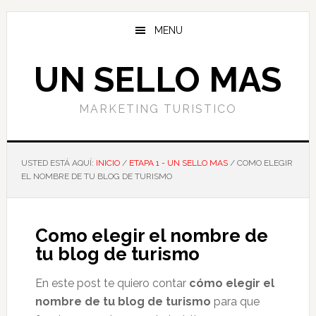
Ir
Ir
al
a
MENU
contenido
la
principal
barra
UN SELLO MAS
lateral
primaria
MARKETING TURISTICO
USTED ESTÁ AQUÍ:
INICIO
/
ETAPA 1 - UN SELLO MAS
/
COMO ELEGIR
EL NOMBRE DE TU BLOG DE TURISMO
Como elegir el nombre de
tu blog de turismo
En este post te quiero contar
cómo elegir el
nombre de tu blog
de turismo
para que